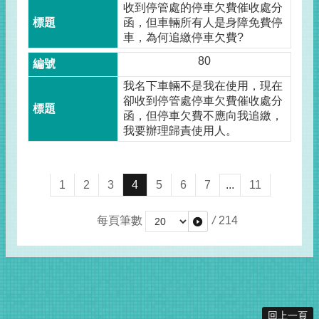
收到停管處的停車欠費催收處分
函，但車輛所有人是身障免費停
車，為何追繳停車欠費?
80
我名下車輛不是我在使用，現在
卻收到停管處停車欠費催收處分
函，但停車欠費不應向我追繳，
我要辦理歸責使用人。
1
2
3
4
5
6
7
...
11
每頁筆數
/
214
回上一頁