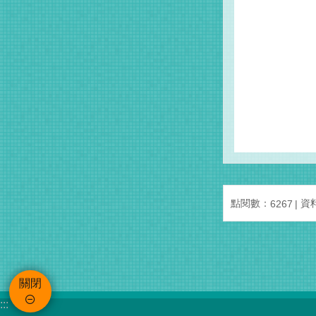
點閱數：
資料
6267
關閉
:::