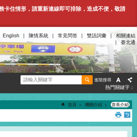
或服務卡住情形，請重新連線即可排除，造成不便，敬請
English
陳情系統
常見問答
雙語詞彙
相關連結
臺北通
進階搜尋
熱門關鍵字
首頁
機關介紹
首長介紹