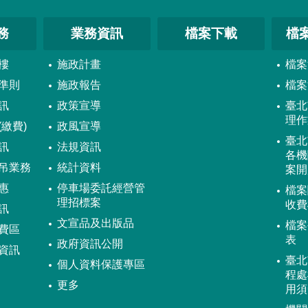
務
業務資訊
檔案下載
檔
樓
施政計畫
檔案
準則
施政報告
檔案
訊
政策宣導
臺北
理作
繳費)
政風宣導
臺北
訊
法規資訊
各機
吊業務
統計資料
案開
惠
停車場委託經營管
檔案
理招標案
收費
訊
文宣品及出版品
檔案
費區
表
政府資訊公開
資訊
臺北
個人資料保護專區
程處
更多
用須