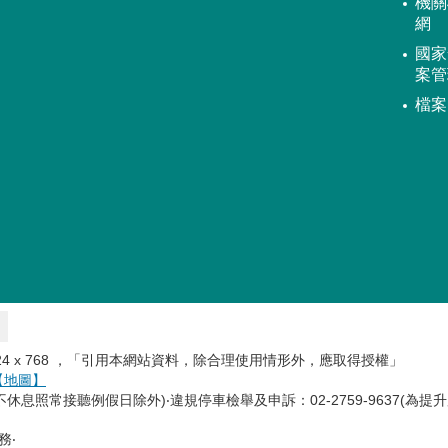
機關
網
國家
案管
檔案
 1024 x 768 ，「引用本網站資料，除合理使用情形外，應取得授權」
【地圖】
(中午不休息照常接聽例假日除外)‧違規停車檢舉及申訴：02-2759-9637(為
務‧