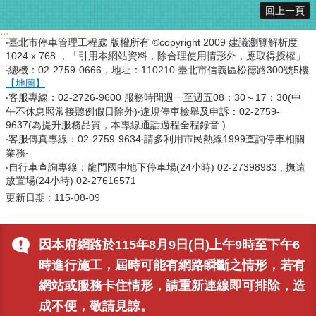
回上一頁
:::
‧臺北市停車管理工程處 版權所有 ©copyright 2009 建議瀏覽解析度
1024 x 768 ，「引用本網站資料，除合理使用情形外，應取得授權」
‧總機：02-2759-0666，地址：110210 臺北市信義區松德路300號5樓
【地圖】
‧客服專線：02-2726-9600 服務時間週一至週五08：30～17：30(中
午不休息照常接聽例假日除外)‧違規停車檢舉及申訴：02-2759-
9637(為提升服務品質，本專線通話過程全程錄音 )
‧客服傳真專線：02-2759-9634‧請多利用市民熱線1999查詢停車相關
業務‧
‧自行車查詢專線：龍門國中地下停車場(24小時) 02-27398983 , 撫遠
放置場(24小時) 02-27616571
更新日期
115-08-09
因本府網路於115年8月9日(日)上午9時至下午6
時進行施工，屆時可能有網路瞬斷之情形，若有
網站或服務卡住情形，請重新連線即可排除，造
成不便，敬請見諒。