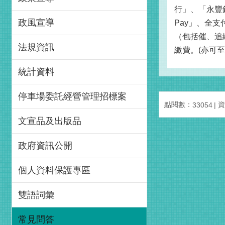
行」、「永豐銀
政風宣導
Pay」、全支
（包括催、追
法規資訊
繳費。(亦可
統計資料
停車場委託經營管理招標案
點閱數：
資
33054
文宣品及出版品
政府資訊公開
個人資料保護專區
雙語詞彙
常見問答