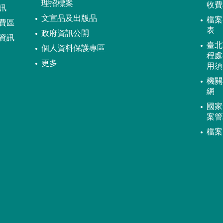
理招標案
收費
訊
文宣品及出版品
檔案
費區
表
政府資訊公開
資訊
臺北
個人資料保護專區
程處
更多
用須
機關
網
國家
案管
檔案