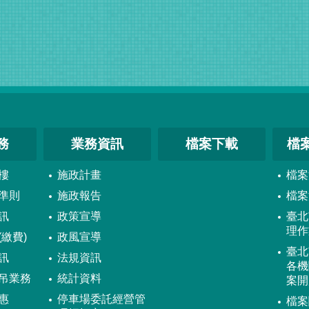
務
業務資訊
檔案下載
檔
樓
施政計畫
檔案
準則
施政報告
檔案
訊
政策宣導
臺北
理作
繳費)
政風宣導
臺北
訊
法規資訊
各機
吊業務
統計資料
案開
惠
停車場委託經營管
檔案