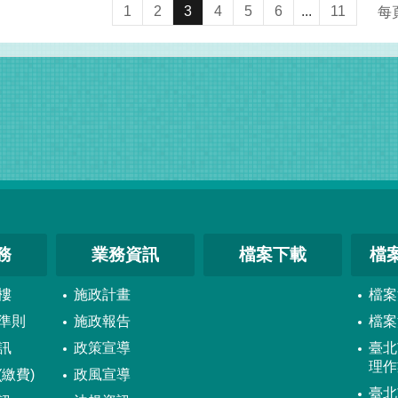
1
2
3
4
5
6
...
11
每
務
業務資訊
檔案下載
檔
樓
施政計畫
檔案
準則
施政報告
檔案
訊
政策宣導
臺北
理作
繳費)
政風宣導
臺北