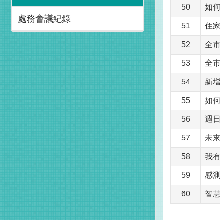
50
如
處務會議紀錄
51
住
52
全市
53
全
54
新
55
如
56
週
57
未來
58
我
59
感測
60
智