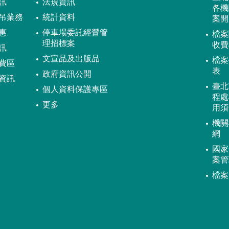
訊
法規資訊
各機
吊業務
統計資料
案開
惠
停車場委託經營管
檔案
理招標案
收費
訊
文宣品及出版品
檔案
費區
表
政府資訊公開
資訊
臺北
個人資料保護專區
程處
更多
用須
機關
網
國家
案管
檔案