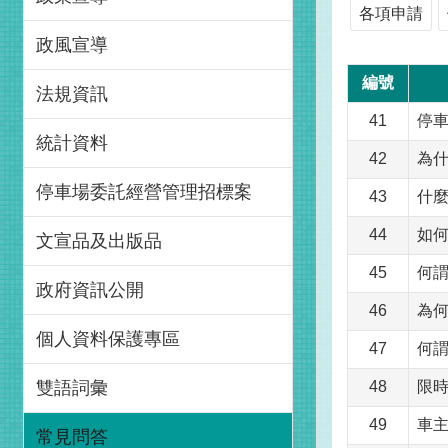
各項申請
政風宣導
編號
法規資訊
41
停
統計資料
42
為什
停車場委託經營管理招標案
43
什麼
44
如
文宣品及出版品
45
何謂
政府資訊公開
46
為
個人資料保護專區
47
何謂
雙語詞彙
48
限
49
車
常見問答