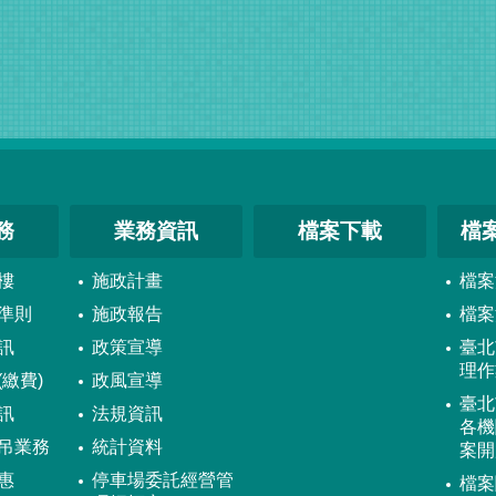
務
業務資訊
檔案下載
檔
樓
施政計畫
檔案
準則
施政報告
檔案
訊
政策宣導
臺北
理作
繳費)
政風宣導
臺北
訊
法規資訊
各機
吊業務
統計資料
案開
惠
停車場委託經營管
檔案