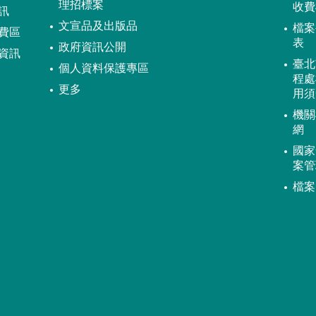
理招標案
收費
訊
文宣品及出版品
檔案
費區
表
政府資訊公開
資訊
臺北
個人資料保護專區
程處
更多
用須
機關
網
國家
案管
檔案