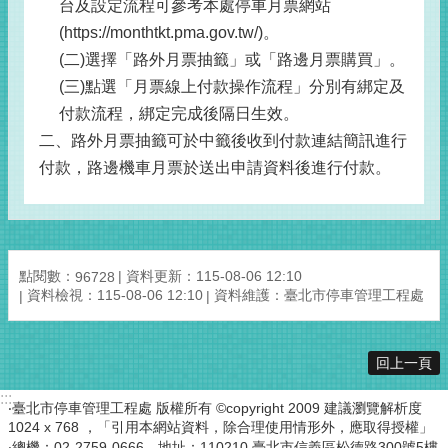
台及設定流程可參考本處停車月票網站
(https://monthtkt.pma.gov.tw/)。
(二)選擇「路外月票抽籤」或「路邊月票購買」。
(三)點選「月票線上付款操作流程」分別有綁定及
付款流程，綁定完成後隔日生效。
二、路外月票抽籤可於中籤後收到付款連結簡訊進行
付款，路邊機車月票於送出申請資料後進行付款。
點閱數：
資料更新：115-08-06 12:10
96728
資料檢視：115-08-06 12:10
資料維護：臺北市停車管理工程處
回上一頁
:::
‧臺北市停車管理工程處 版權所有 ©copyright 2009 建議瀏覽解析度
1024 x 768 ，「引用本網站資料，除合理使用情形外，應取得授權」
‧總機：02-2759-0666，地址：110210 臺北市信義區松德路300號5樓