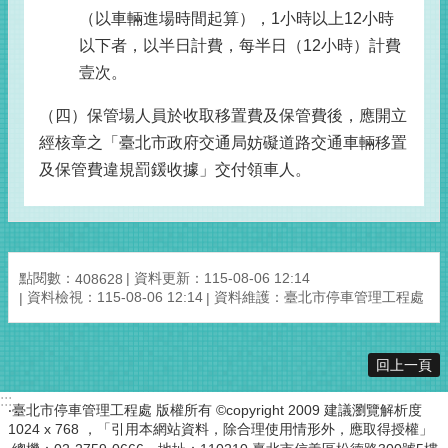
（以車輛進場時間起算），1小時以上12小時
以下者，以半日計費，每半日（12小時）計費
壹次。
（四）保管場人員於收取移置費及保管費後，應開立
經核章之「臺北市政府交通局妨礙道路交通車輛移置
及保管費違規罰鍰收據」交付領車人。
點閱數：
資料更新：115-08-06 12:14
408628
資料檢視：115-08-06 12:14
資料維護：臺北市停車管理工程處
回上一頁
:::
‧臺北市停車管理工程處 版權所有 ©copyright 2009 建議瀏覽解析度
1024 x 768 ，「引用本網站資料，除合理使用情形外，應取得授權」