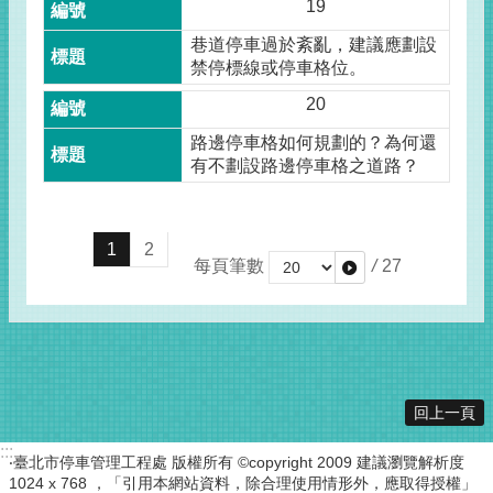
19
巷道停車過於紊亂，建議應劃設
禁停標線或停車格位。
20
路邊停車格如何規劃的？為何還
有不劃設路邊停車格之道路？
1
2
每頁筆數
/
27
回上一頁
:::
‧臺北市停車管理工程處 版權所有 ©copyright 2009 建議瀏覽解析度
1024 x 768 ，「引用本網站資料，除合理使用情形外，應取得授權」