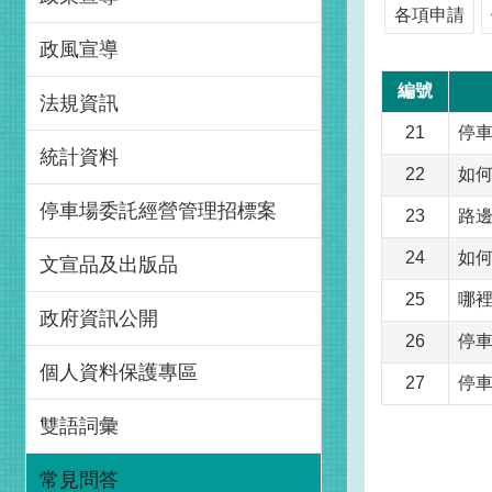
各項申請
政風宣導
編號
法規資訊
21
停
統計資料
22
如
停車場委託經營管理招標案
23
路
24
如
文宣品及出版品
25
哪
政府資訊公開
26
停
個人資料保護專區
27
停
雙語詞彙
常見問答