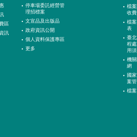
惠
停車場委託經營管
檔案
理招標案
收費
訊
文宣品及出版品
檔案
費區
表
政府資訊公開
資訊
臺北
個人資料保護專區
程處
更多
用須
機關
網
國家
案管
檔案