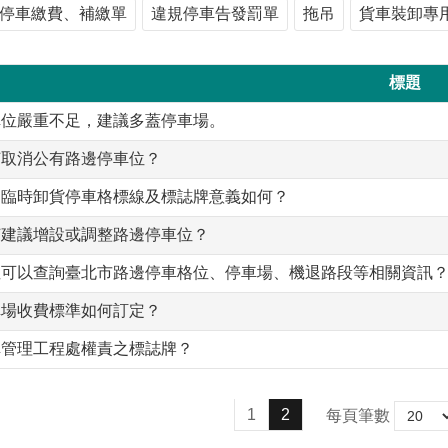
停車繳費、補繳單
違規停車告發罰單
拖吊
貨車裝卸專
標題
車位嚴重不足，建議多蓋停車場。
何取消公有路邊停車位？
邊臨時卸貨停車格標線及標誌牌意義如何？
何建議增設或調整路邊停車位？
裡可以查詢臺北市路邊停車格位、停車場、機退路段等相關資訊
車場收費標準如何訂定？
車管理工程處權責之標誌牌？
1
2
每頁筆數