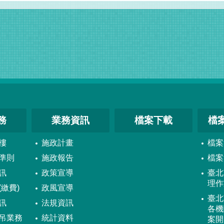
務
業務資訊
檔案下載
檔
樓
施政計畫
檔案
準則
施政報告
檔案
訊
政策宣導
臺北
理作
繳費)
政風宣導
臺北
訊
法規資訊
各機
吊業務
統計資料
案開