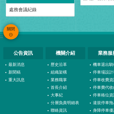
處務會議紀錄
關閉
:::
公告資訊
機關介紹
業務服
最新消息
歷史沿革
機車退出騎
新聞稿
組織架構
停車場設計
重大訊息
業務職掌
停車收費資
首長介紹
停車費代收(
大事紀
停車格位資
分層負責明細表
違規停車拖
聯絡資訊
身障停車優