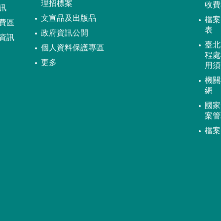
理招標案
收費
訊
文宣品及出版品
檔案
費區
表
政府資訊公開
資訊
臺北
個人資料保護專區
程處
更多
用須
機關
網
國家
案管
檔案