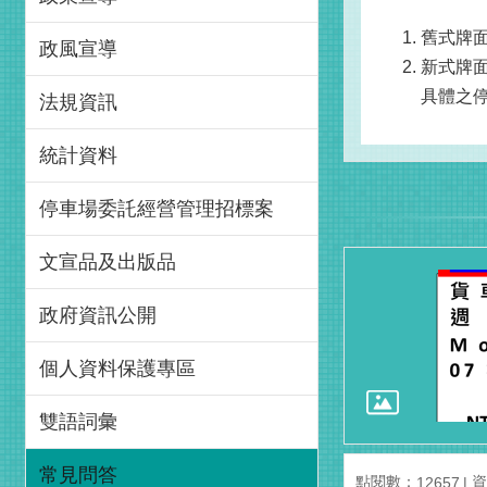
舊式牌
政風宣導
新式牌
具體之
法規資訊
統計資料
停車場委託經營管理招標案
文宣品及出版品
政府資訊公開
個人資料保護專區
雙語詞彙
常見問答
點閱數：
資
12657