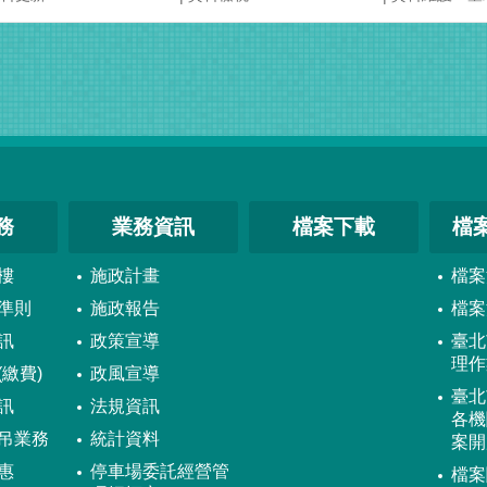
務
業務資訊
檔案下載
檔
樓
施政計畫
檔案
準則
施政報告
檔案
訊
政策宣導
臺北
理作
繳費)
政風宣導
臺北
訊
法規資訊
各機
吊業務
統計資料
案開
惠
停車場委託經營管
檔案