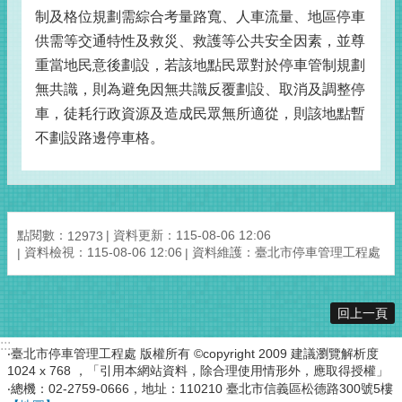
制及格位規劃需綜合考量路寬、人車流量、地區停車
供需等交通特性及救災、救護等公共安全因素，並尊
重當地民意後劃設，若該地點民眾對於停車管制規劃
無共識，則為避免因無共識反覆劃設、取消及調整停
車，徒耗行政資源及造成民眾無所適從，則該地點暫
不劃設路邊停車格。
點閱數：
資料更新：115-08-06 12:06
12973
資料檢視：115-08-06 12:06
資料維護：臺北市停車管理工程處
回上一頁
:::
‧臺北市停車管理工程處 版權所有 ©copyright 2009 建議瀏覽解析度
1024 x 768 ，「引用本網站資料，除合理使用情形外，應取得授權」
‧總機：02-2759-0666，地址：110210 臺北市信義區松德路300號5樓