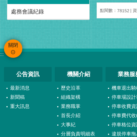
點閱數：
資
78152
處務會議紀錄
關閉
:::
公告資訊
機關介紹
業務服
最新消息
歷史沿革
機車退出騎
新聞稿
組織架構
停車場設計
重大訊息
業務職掌
停車收費資
首長介紹
停車費代收(
大事紀
停車格位資
分層負責明細表
違規停車拖