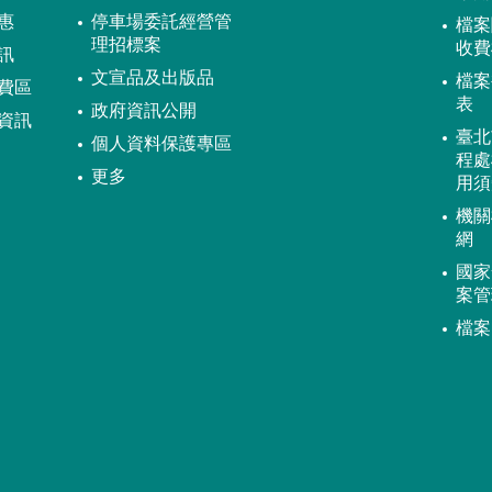
惠
停車場委託經營管
檔案
理招標案
收費
訊
文宣品及出版品
檔案
費區
表
政府資訊公開
資訊
臺北
個人資料保護專區
程處
更多
用須
機關
網
國家
案管
檔案