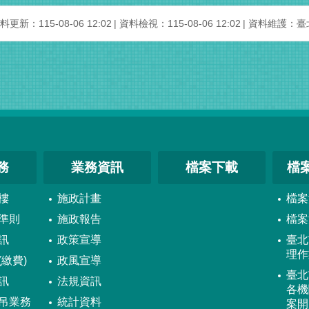
料更新：115-08-06 12:02
資料檢視：115-08-06 12:02
資料維護：臺
務
業務資訊
檔案下載
檔
樓
施政計畫
檔案
準則
施政報告
檔案
訊
政策宣導
臺北
理作
繳費)
政風宣導
臺北
訊
法規資訊
各機
吊業務
統計資料
案開