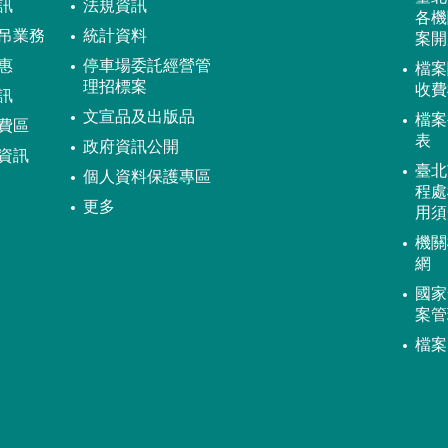
訊
法規資訊
各機
吊業務
統計資料
案開
惠
停車場委託經營管
檔案
理招標案
收費
訊
文宣品及出版品
檔案
費區
表
政府資訊公開
資訊
臺北
個人資料保護專區
程處
更多
用須
機關
網
國家
案管
檔案