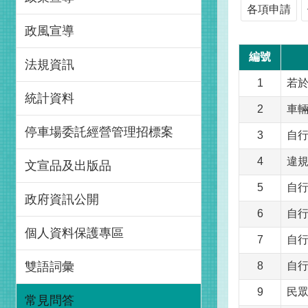
各項申請
政風宣導
編號
法規資訊
1
若
統計資料
2
車
停車場委託經營管理招標案
3
自行
4
違
文宣品及出版品
5
自行
政府資訊公開
6
自行
個人資料保護專區
7
自行
雙語詞彙
8
自行
9
民
常見問答