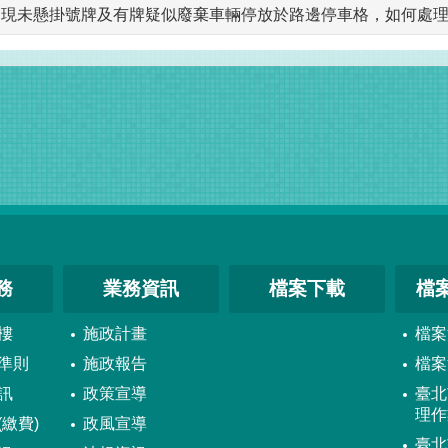
發現未懸掛號牌及有牌疑似廢棄車輛停放於路邊停車格，如何處
務
業務資訊
檔案下載
檔
樓
施政計畫
檔案
準則
施政報告
檔案
訊
政策宣導
臺北
理作
繳費)
政風宣導
臺北