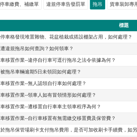
停車繳費、補繳單
違規停車告發罰單
拖吊
貨車裝卸專
標題
於停車格發現堆置雜物、花盆植栽或搭設棚架占用，如何處理？
輛遭違規拖吊如何查詢？如何領車？
車移置作業--違停自行車可逕行拖吊之法令依據為何？
規被拖吊車輛逾期5日未領回如何處理？
車移置作業--無人認領自行車如何處理？
車移置作業--領車人如有冒領情形如何處理？
車移置作業--遭移置自行車車主領車程序為何？
車移置作業--自行車移置有無需繳交移置費及保管費？
眾於拖吊保管場刷卡支付拖吊費用，是否可加收刷卡手續費，如