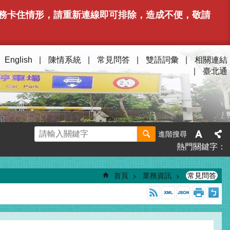
或服務卡住情形，請重新連線即可排除，造成不便，敬請
English
陳情系統
常見問答
雙語詞彙
相關連結
臺北通
進階搜尋
熱門關鍵字
首頁
業務資訊
常見問答