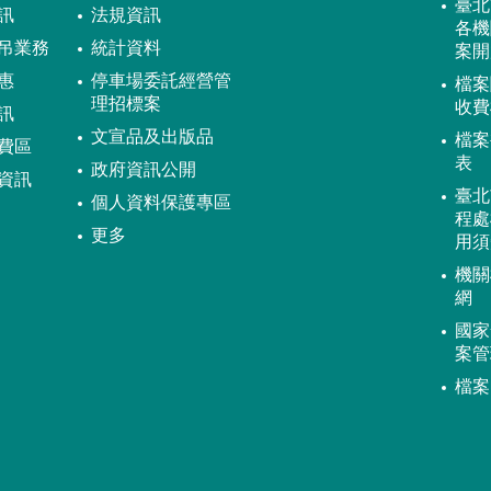
臺北
訊
法規資訊
各機
吊業務
統計資料
案開
惠
停車場委託經營管
檔案
理招標案
收費
訊
文宣品及出版品
檔案
費區
表
政府資訊公開
資訊
臺北
個人資料保護專區
程處
更多
用須
機關
網
國家
案管
檔案