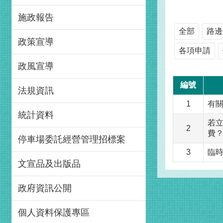
施政報告
全部
路邊
政策宣導
各項申請
政風宣導
編號
法規資訊
1
有
統計資料
若立
2
費
停車場委託經營管理招標案
3
臨時
文宣品及出版品
政府資訊公開
個人資料保護專區