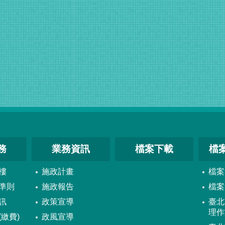
務
業務資訊
檔案下載
檔
樓
施政計畫
檔案
準則
施政報告
檔案
訊
政策宣導
臺北
理作
繳費)
政風宣導