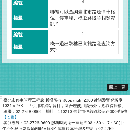
4
哪裡可以查詢臺北市路邊停車格
位、停車場、機退路段等相關資
訊？
5
機車退出騎樓已實施路段查詢方
式?
回上一頁
:::
‧臺北市停車管理工程處 版權所有 ©copyright 2009 建議瀏覽解析度
1024 x 768 ，「引用本網站資料，除合理使用情形外，應取得授權」
‧總機：02-2759-0666，地址：110210 臺北市信義區松德路300號5樓
【地圖】
‧客服專線：02-2726-9600 服務時間週一至週五08：30～17：30(中
午不休息照常接聽例假日除外)‧違規停車檢舉及申訴：02-2759-