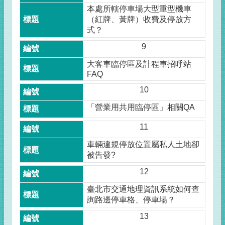
本處所轄停車場大型重型機車
（紅牌、黃牌）收費及停放方
式？
9
大客車臨停區及計程車招呼站
FAQ
10
「營業用共用臨停區」相關QA
11
車輛違規停放位置屬私人土地卻
被告發?
12
臺北市交通地理資訊系統如何查
詢路邊停車格、停車場？
13