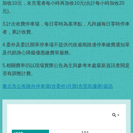
加收10元，未充電者每小時再加收10元(合計每小時加收20
元)。
3.計次收費停車場，每日零時為基準點，凡跨越每日零時停車
者，累計收費。
4.委外及委託開單停車場不提供代收逾期路邊停車繳費通知單
及代銷身心障礙優惠繳費單服務。
5.相關費率仍以現場實際公告為主與參考本處最新資訊查閱是
否有調整計費。
臺北市公有路外停車場(含委外)月票(含里民優惠)資訊