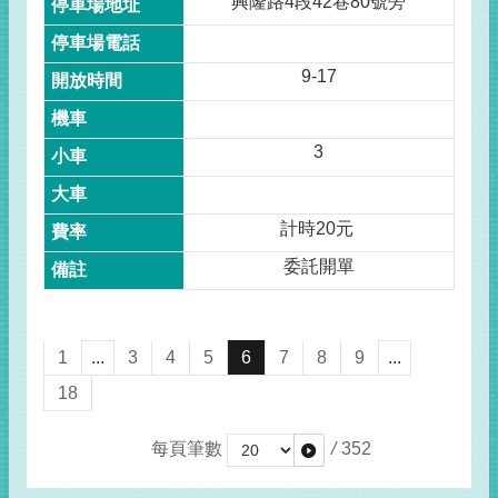
興隆路4段42巷80號旁
9-17
3
計時20元
委託開單
1
...
3
4
5
6
7
8
9
...
18
每頁筆數
/
352