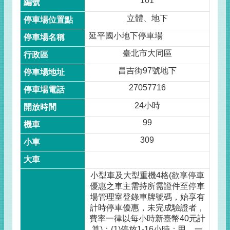
101
立體、地下
延平國小地下停車場
臺北市大同區
昌吉街97號地下
27057716
24小時
99
309
小型車及大型重機4格(欲享停車
優惠之車主需持所需證件至停車
場管理室登錄車牌號碼，始享有
計時停車優惠，未完成驗證者，
費率一律以每小時新臺幣40元計
算)：(1)停放1-16小時：甲、一