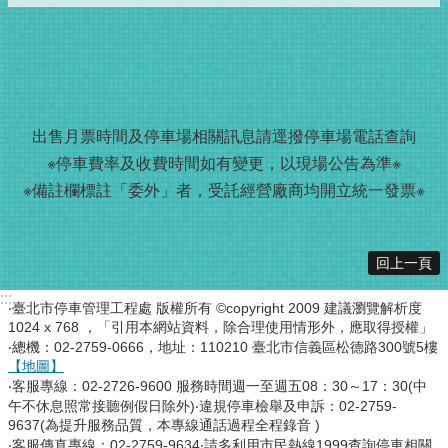
出售月票時間及停車場相關訊息請
逕撥
停車場電話查詢
※停車費率及收費時間如有變更，以現場公告為準※
※備註欄標註「委外」者，受託經營廠商均開立統一發票※
回上一頁
:::
‧臺北市停車管理工程處 版權所有 ©copyright 2009 建議瀏覽解析度
1024 x 768 ，「引用本網站資料，除合理使用情形外，應取得授權」
‧總機：02-2759-0666，地址：110210 臺北市信義區松德路300號5樓
【地圖】
‧客服專線：02-2726-9600 服務時間週一至週五08：30～17：30(中
午不休息照常接聽例假日除外)‧違規停車檢舉及申訴：02-2759-
9637(為提升服務品質，本專線通話過程全程錄音 )
‧客服傳真專線：02-2759-9634‧請多利用市民熱線1999查詢停車相關