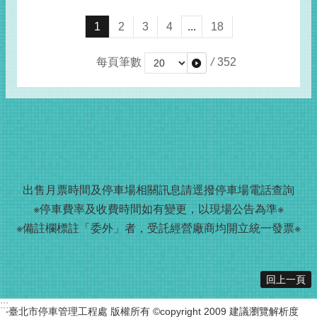
1
2
3
4
...
18
每頁筆數
/
352
出售月票時間及停車場相關訊息請
逕撥
停車場電話查詢
※停車費率及收費時間如有變更，以現場公告為準※
※備註欄標註「委外」者，受託經營廠商均開立統一發票※
回上一頁
:::
‧臺北市停車管理工程處 版權所有 ©copyright 2009 建議瀏覽解析度