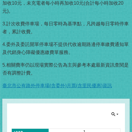
加收10元，未充電者每小時再加收10元(合計每小時加收20
元)。
3.計次收費停車場，每日零時為基準點，凡跨越每日零時停車
者，累計收費。
4.委外及委託開單停車場不提供代收逾期路邊停車繳費通知單
及代銷身心障礙優惠繳費單服務。
5.相關費率仍以現場實際公告為主與參考本處最新資訊查閱是
否有調整計費。
臺北市公有路外停車場(含委外)月票(含里民優惠)資訊