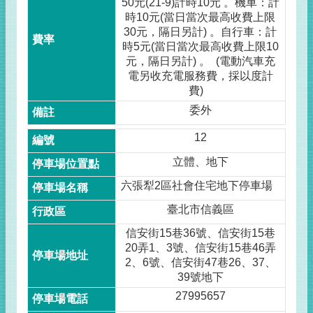
50元(21-9)計時10元 。機車：計
時10元(當日當次最高收費上限
30元，隔日另計) 。自行車：計
時5元(當日當次最高收費上限10
元，隔日另計) 。 (電動汽車充
電另收充電服務費，採以度計
費)
委外
12
立體、地下
六張犁2區社會住宅地下停車場
臺北市信義區
信安街15巷36號、信安街15巷
20弄1、3號、信安街15巷46弄
2、6號、信安街47巷26、37、
39號地下
27995657