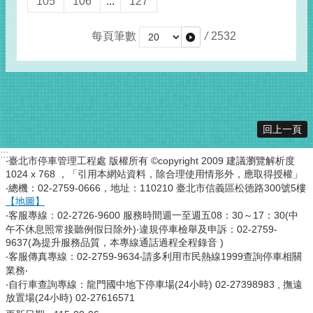
105
106
...
127
每頁筆數
/
2532
回上一頁
:::
‧臺北市停車管理工程處 版權所有 ©copyright 2009 建議瀏覽解析度
1024 x 768 ，「引用本網站資料，除合理使用情形外，應取得授權」
‧總機：02-2759-0666，地址：110210 臺北市信義區松德路300號5樓
【地圖】
‧客服專線：02-2726-9600 服務時間週一至週五08：30～17：30(中
午不休息照常接聽例假日除外)‧違規停車檢舉及申訴：02-2759-
9637(為提升服務品質，本專線通話過程全程錄音 )
‧客服傳真專線：02-2759-9634‧請多利用市民熱線1999查詢停車相關
業務‧
‧自行車查詢專線：龍門國中地下停車場(24小時) 02-27398983 , 撫遠
放置場(24小時) 02-27616571