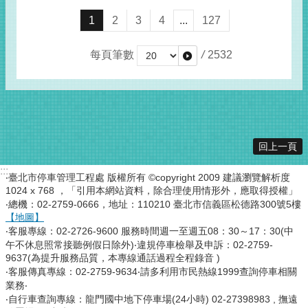
1
2
3
4
...
127
每頁筆數
/
2532
回上一頁
:::
‧臺北市停車管理工程處 版權所有 ©copyright 2009 建議瀏覽解析度
1024 x 768 ，「引用本網站資料，除合理使用情形外，應取得授權」
‧總機：02-2759-0666，地址：110210 臺北市信義區松德路300號5樓
【地圖】
‧客服專線：02-2726-9600 服務時間週一至週五08：30～17：30(中
午不休息照常接聽例假日除外)‧違規停車檢舉及申訴：02-2759-
9637(為提升服務品質，本專線通話過程全程錄音 )
‧客服傳真專線：02-2759-9634‧請多利用市民熱線1999查詢停車相關
業務‧
‧自行車查詢專線：龍門國中地下停車場(24小時) 02-27398983 , 撫遠