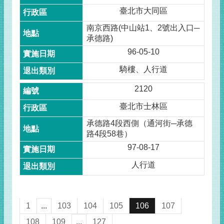
臺北市大同區
南京西路(中山站1、2號出入口─
承德路)
96-05-10
騎樓、人行道
2120
臺北市士林區
承德路4段西側（通河街─承德
路4段58巷）
97-08-17
人行道
1
...
103
104
105
106
107
108
109
...
127