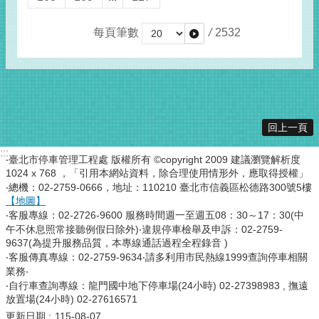
每頁筆數
/
2532
回上一頁
:::
‧臺北市停車管理工程處 版權所有 ©copyright 2009 建議瀏覽解析度
1024 x 768 ，「引用本網站資料，除合理使用情形外，應取得授權」
‧總機：02-2759-0666，地址：110210 臺北市信義區松德路300號5樓
【地圖】
‧客服專線：02-2726-9600 服務時間週一至週五08：30～17：30(中
午不休息照常接聽例假日除外)‧違規停車檢舉及申訴：02-2759-
9637(為提升服務品質，本專線通話過程全程錄音 )
‧客服傳真專線：02-2759-9634‧請多利用市民熱線1999查詢停車相關
業務‧
‧自行車查詢專線：龍門國中地下停車場(24小時) 02-27398983 , 撫遠
放置場(24小時) 02-27616571
更新日期
115-08-07