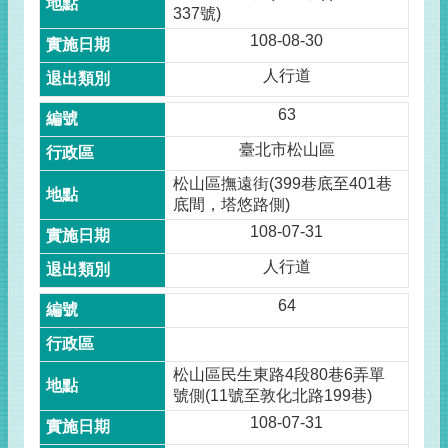
337號)
108-08-30
人行道
63
臺北市松山區
松山區撫遠街(399巷底至401巷
底間，塔悠路側)
108-07-31
人行道
64
松山區民生東路4段80巷6弄單
號側(11號至敦化北路199巷)
108-07-31