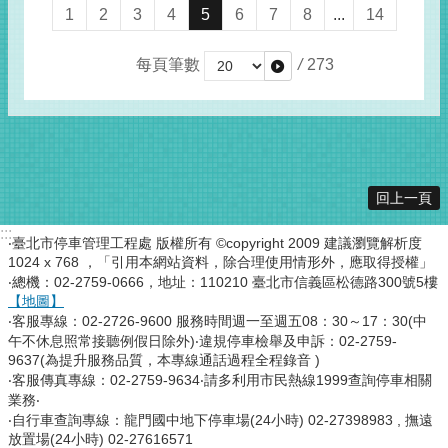
1
2
3
4
5
6
7
8
...
14
每頁筆數
/
273
回上一頁
:::
‧臺北市停車管理工程處 版權所有 ©copyright 2009 建議瀏覽解析度
1024 x 768 ，「引用本網站資料，除合理使用情形外，應取得授權」
‧總機：02-2759-0666，地址：110210 臺北市信義區松德路300號5樓
【地圖】
‧客服專線：02-2726-9600 服務時間週一至週五08：30～17：30(中
午不休息照常接聽例假日除外)‧違規停車檢舉及申訴：02-2759-
9637(為提升服務品質，本專線通話過程全程錄音 )
‧客服傳真專線：02-2759-9634‧請多利用市民熱線1999查詢停車相關
業務‧
‧自行車查詢專線：龍門國中地下停車場(24小時) 02-27398983 , 撫遠
放置場(24小時) 02-27616571