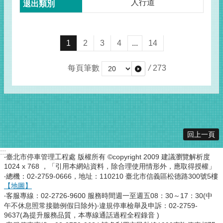
人行道
1
2
3
4
...
14
每頁筆數
/
273
回上一頁
:::
‧臺北市停車管理工程處 版權所有 ©copyright 2009 建議瀏覽解析度
1024 x 768 ，「引用本網站資料，除合理使用情形外，應取得授權」
‧總機：02-2759-0666，地址：110210 臺北市信義區松德路300號5樓
【地圖】
‧客服專線：02-2726-9600 服務時間週一至週五08：30～17：30(中
午不休息照常接聽例假日除外)‧違規停車檢舉及申訴：02-2759-
9637(為提升服務品質，本專線通話過程全程錄音 )