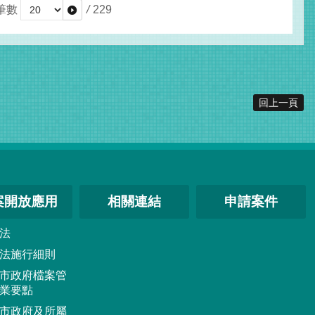
筆數
/
229
回上一頁
案開放應用
相關連結
申請案件
法
法施行細則
市政府檔案管
業要點
市政府及所屬