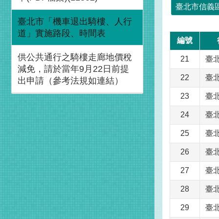
臺北市信義
臺北市「機車退出騎樓、人行
道」實施路段、時間表
編號
供公共通行之騎樓走廊地價稅
21
臺
減免，請於當年9月22日前提
22
臺
出申請（參考法規如連結）
23
臺
24
臺
25
臺
26
臺
27
臺
28
臺
29
臺