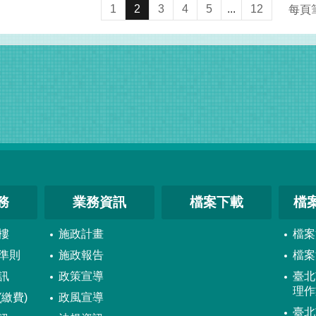
1
2
3
4
5
...
12
每頁
務
業務資訊
檔案下載
檔
樓
施政計畫
檔案
準則
施政報告
檔案
訊
政策宣導
臺北
理作
繳費)
政風宣導
臺北