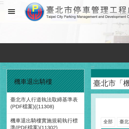
:::
跳到主要內容區塊
:::
:::
機車退出騎樓
臺北市「
臺北市人行道執法取締基準表
(PDF檔案)((11308)
機車退出騎樓實施規範執行標
全部
臺北
準(PDF檔案)(11302)