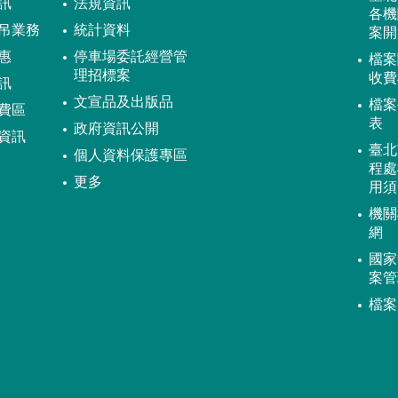
訊
法規資訊
各機
吊業務
統計資料
案開
惠
停車場委託經營管
檔案
理招標案
收費
訊
文宣品及出版品
檔案
費區
表
政府資訊公開
資訊
臺北
個人資料保護專區
程處
更多
用須
機關
網
國家
案管
檔案