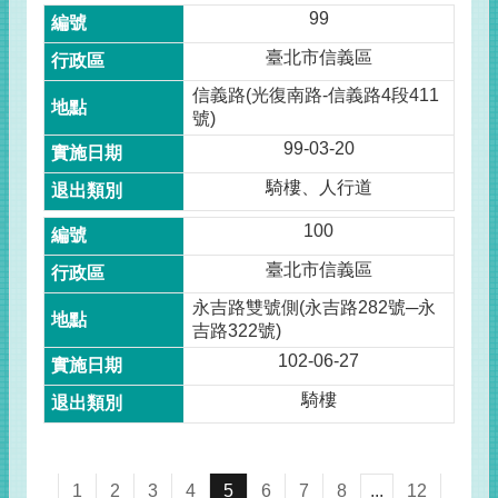
99
臺北市信義區
信義路(光復南路-信義路4段411
號)
99-03-20
騎樓、人行道
100
臺北市信義區
永吉路雙號側(永吉路282號─永
吉路322號)
102-06-27
騎樓
1
2
3
4
5
6
7
8
...
12