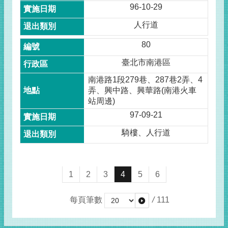
96-10-29
人行道
80
臺北市南港區
南港路1段279巷、287巷2弄、4
弄、興中路、興華路(南港火車
站周邊)
97-09-21
騎樓、人行道
1
2
3
4
5
6
每頁筆數
/
111