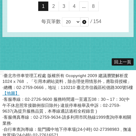
1
2
3
4
...
8
每頁筆數
/
154
回上一頁
:::
‧臺北市停車管理工程處 版權所有 ©copyright 2009 建議瀏覽解析度
1024 x 768 ，「引用本網站資料，除合理使用情形外，應取得授權」
‧總機：02-2759-0666，地址：110210 臺北市信義區松德路300號5樓
【地圖】
‧客服專線：02-2726-9600 服務時間週一至週五08：30～17：30(中
午不休息照常接聽例假日除外)‧違規停車檢舉及申訴：02-2759-
9637(為提升服務品質，本專線通話過程全程錄音 )
‧客服傳真專線：02-2759-9634‧請多利用市民熱線1999查詢停車相關
業務‧
‧自行車查詢專線：龍門國中地下停車場(24小時) 02-27398983 , 撫遠
放置場(24小時) 02-27616571