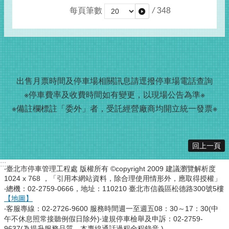
每頁筆數
/
348
出售月票時間及停車場相關訊息請
逕撥
停車場電話查詢
※停車費率及收費時間如有變更，以現場公告為準※
※備註欄標註「委外」者，受託經營廠商均開立統一發票※
回上一頁
:::
‧臺北市停車管理工程處 版權所有 ©copyright 2009 建議瀏覽解析度
1024 x 768 ，「引用本網站資料，除合理使用情形外，應取得授權」
‧總機：02-2759-0666，地址：110210 臺北市信義區松德路300號5樓
【地圖】
‧客服專線：02-2726-9600 服務時間週一至週五08：30～17：30(中
午不休息照常接聽例假日除外)‧違規停車檢舉及申訴：02-2759-
9637(為提升服務品質，本專線通話過程全程錄音 )