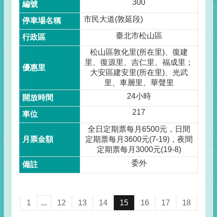
300
市民大道(敦延段)
臺北市松山區
松山區敦化里(所在里)、復建
里、復源里、吉仁里、福成里；
大安區建安里(所在里)、光武
里、車層里、華聲里
24小時
217
全日定期票每月6500元，日間
定期票每月3600元(7-19)，夜間
定期票每月3000元(19-8)
委外
1
...
12
13
14
15
16
17
18