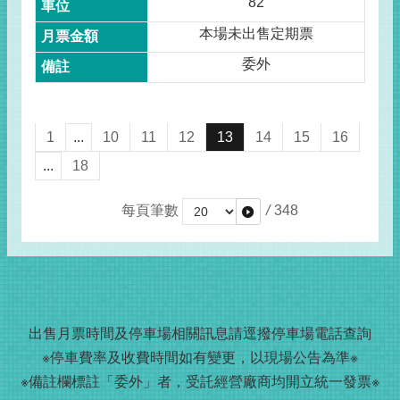
82
本場未出售定期票
委外
1
...
10
11
12
13
14
15
16
...
18
每頁筆數
/
348
出售月票時間及停車場相關訊息請
逕撥
停車場電話查詢
※停車費率及收費時間如有變更，以現場公告為準※
※備註欄標註「委外」者，受託經營廠商均開立統一發票※