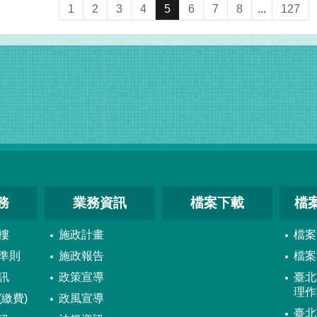
1
2
3
4
5
6
7
8
...
127
務
業務資訊
檔案下載
檔
樓
施政計畫
檔案
準則
施政報告
檔案
訊
政策宣導
臺北
理作
繳費)
政風宣導
臺北