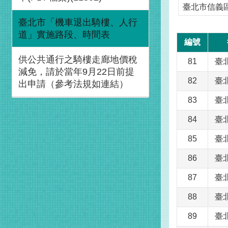
臺北市信義
臺北市「機車退出騎樓、人行
道」實施路段、時間表
編號
供公共通行之騎樓走廊地價稅
81
臺
減免，請於當年9月22日前提
82
臺
出申請（參考法規如連結）
83
臺
84
臺
85
臺
86
臺
87
臺
88
臺
89
臺