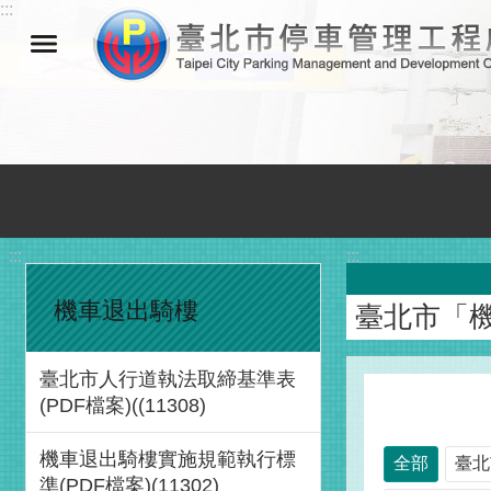
:::
跳到主要內容區塊
:::
:::
機車退出騎樓
臺北市「
臺北市人行道執法取締基準表
(PDF檔案)((11308)
機車退出騎樓實施規範執行標
全部
臺北
準(PDF檔案)(11302)