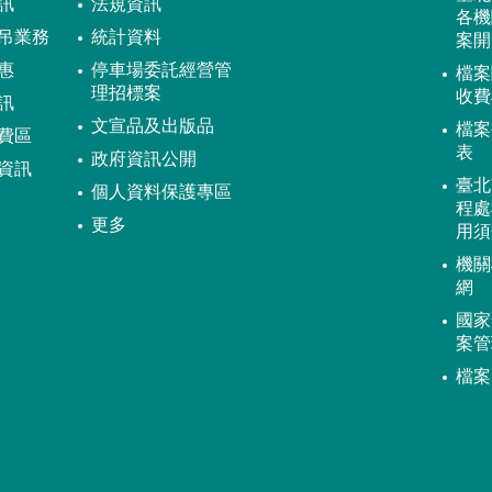
訊
法規資訊
各機
吊業務
統計資料
案開
惠
停車場委託經營管
檔案
理招標案
收費
訊
文宣品及出版品
檔案
費區
表
政府資訊公開
資訊
臺北
個人資料保護專區
程處
更多
用須
機關
網
國家
案管
檔案