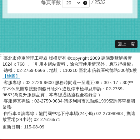
每頁筆數
/
2532
回上一頁
:::
‧臺北市停車管理工程處 版權所有 ©copyright 2009 建議瀏覽解析度
1024 x 768 ，「引用本網站資料，除合理使用情形外，應取得授權」
‧總機：02-2759-0666，地址：110210 臺北市信義區松德路300號5樓
【地圖】
‧客服專線：02-2726-9600 服務時間週一至週五08：30～17：30(中
午不休息照常接聽例假日除外)‧違規停車檢舉及申訴：02-2759-
9637(為提升服務品質，本專線通話過程全程錄音 )
‧客服傳真專線：02-2759-9634‧請多利用市民熱線1999查詢停車相關
業務‧
‧自行車查詢專線：龍門國中地下停車場(24小時) 02-27398983 , 撫遠
放置場(24小時) 02-27616571
更新日期
115-08-09