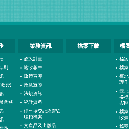
務
業務資訊
檔案下載
檔
樓
施政計畫
檔案
準則
施政報告
檔案
訊
政策宣導
臺北
理作
繳費)
政風宣導
臺北
訊
法規資訊
各機
吊業務
統計資料
案開
惠
停車場委託經營管
檔案
理招標案
收費
訊
文宣品及出版品
檔案
費區