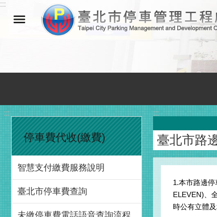
:::
跳到主要內容區塊
:::
:::
停車費代收(繳費)
臺北市路
智慧支付繳費服務說明
1.本市路邊
臺北市停車費查詢
ELEVEN)、
時公有立體及
未繳停車費電話語音查詢流程