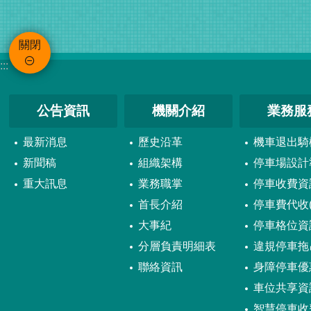
關閉
:::
公告資訊
機關介紹
業務服
最新消息
歷史沿革
機車退出騎
新聞稿
組織架構
停車場設計
重大訊息
業務職掌
停車收費資
首長介紹
停車費代收(
大事紀
停車格位資
分層負責明細表
違規停車拖
聯絡資訊
身障停車優
車位共享資
智慧停車收