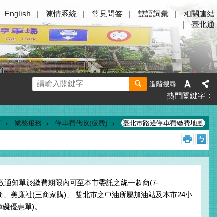
English
陳情系統
常見問答
雙語詞彙
相關連結
臺北通
進階搜尋
熱門關鍵字
頁
業務服務
停車費代收(繳費)
臺北市路邊停車費繳費地點
繳通知單於繳費期限內可至本市委託之統一超商(7-
便利超商、美廉社(三商家購)
、
雙北市之中油所屬加油站及本市24小
礙優惠單)。