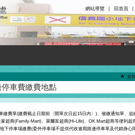
網站導覽
回首頁
首
邊停車費繳費地點
停車繳費單(繳費截止日期前〈開單次日起15日內〉)、催繳通知單、追
全家超商(Family-Mart)、萊爾富超商(Hi-Life)、OK Mart超商等
地下停車場繳費(委外停車場不提供代收逾期路邊停車單及代銷身心障