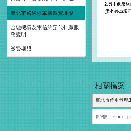
2.另本處服
(委外停車場
臺北市路邊停車費繳費地點
金融機構及電信約定代扣繳服
務說明
繳費期限
相關檔案
臺北市停車管理工
點閱數：
290617