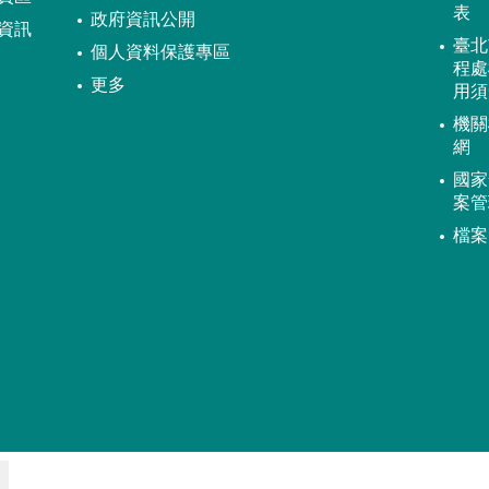
表
政府資訊公開
資訊
臺北
個人資料保護專區
程處
更多
用須
機關
網
國家
案管
檔案