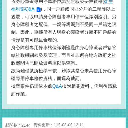
依身心障礙專用停車格位識別證核發要件資格(
衛生
福利部Q&A
)，同一戶籍或同址分戶的二親等以上
親屬，可以申請身心障礙者專用停車位識別證明。另
身心障礙者之配偶、一親等親屬則不受同一戶籍之限
制。因此，車輛所有人與身心障礙者分屬不同戶籍的
情形是有可能且合理的。
身心障礙專用停車格位識別證是由身心障礙者戶籍管
轄社政機關核發及管理，而且並非所有地方政府之社
政機關均已開放資料庫以供查詢。
故尚難僅就所檢舉車號，辨識其是否未具使用身心障
礙專用停車格位資格，而逕為裁罰。
檢舉案件仍請依本處
Q&A
檢附相關資料，俾利後續裁
罰作業。
點閱數：
資料更新：115-08-06 12:11
2144