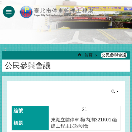
:::
跳到主要內容區塊
:::
首頁
公民參與會議
公民參與會議
21
東湖立體停車場(內湖321K01)新
建工程里民說明會