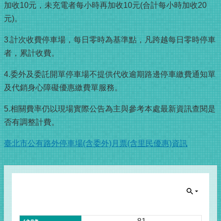
加收10元，未充電者每小時再加收10元(合計每小時加收20
元)。
3.計次收費停車場，每日零時為基準點，凡跨越每日零時停車
者，累計收費。
4.委外及委託開單停車場不提供代收逾期路邊停車繳費通知單
及代銷身心障礙優惠繳費單服務。
5.相關費率仍以現場實際公告為主與參考本處最新資訊查閱是
否有調整計費。
臺北市公有路外停車場(含委外)月票(含里民優惠)資訊