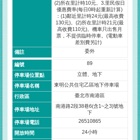
(2)所在里計時10元。3.里民假日
優惠費率(每日0時起重新計算)
：(1)鄰近里計時24元(最高收費
130元)。(2)所在里計時21元(最
高收費110元)。機車只出售月
票，不提供臨時停車。(電動車
差別費另計)
委外
89
立體、地下
東明公共住宅乙區地下停車場
臺北市南港區
南港路2段38巷6(含1~之3)號地
下
26510865
24小時