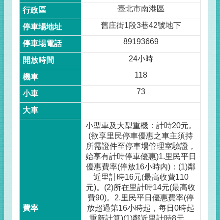
臺北市南港區
舊庄街1段3巷42號地下
89193669
24小時
118
73
小型車及大型重機：計時20元。
(欲享里民停車優惠之車主須持
所需證件至停車場管理室驗證，
始享有計時停車優惠)1.里民平日
優惠費率(停放16小時內)：(1)鄰
近里計時16元(最高收費110
元)。(2)所在里計時14元(最高收
費90)。2.里民平日優惠費率(停
放超過第16小時起，每日0時起
重新計算)(1)鄰近里計時8元。