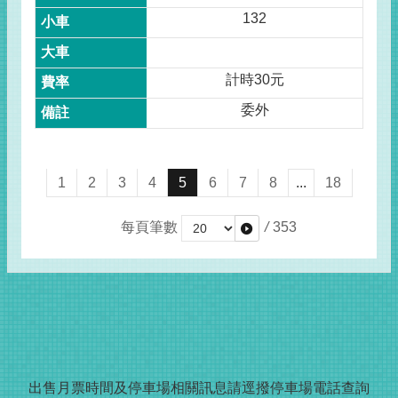
132
計時30元
委外
1
2
3
4
5
6
7
8
...
18
每頁筆數
/
353
出售月票時間及停車場相關訊息請
逕撥
停車場電話查詢