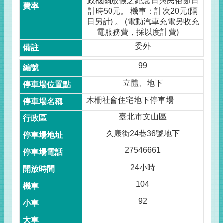
政機關放假之紀念日與民俗節日
計時50元。 機車：計次20元(隔
日另計) 。 (電動汽車充電另收充
電服務費，採以度計費)
委外
99
立體、地下
木柵社會住宅地下停車場
臺北市文山區
久康街24巷36號地下
27546661
24小時
104
92