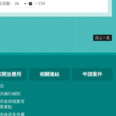
頁筆數
/
154
回上一頁
案開放應用
相關連結
申請案件
法
法施行細則
市政府檔案管
業要點
市政府及所屬