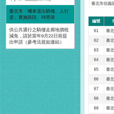
臺北市信義
臺北市「機車退出騎樓、人行
道」實施路段、時間表
編號
供公共通行之騎樓走廊地價稅
61
臺
減免，請於當年9月22日前提
62
臺
出申請（參考法規如連結）
63
臺
64
臺
65
臺
66
臺
67
臺
68
臺
69
臺