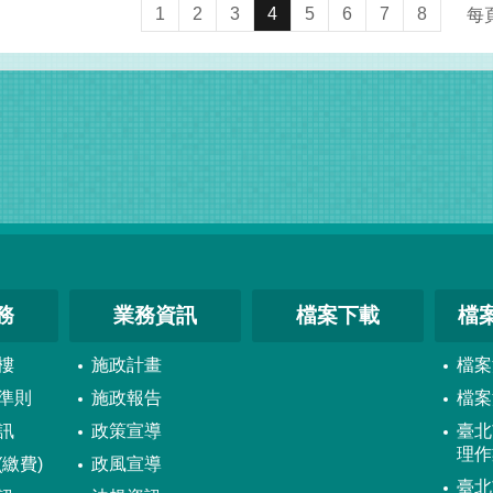
1
2
3
4
5
6
7
8
每
務
業務資訊
檔案下載
檔
樓
施政計畫
檔案
準則
施政報告
檔案
訊
政策宣導
臺北
理作
繳費)
政風宣導
臺北