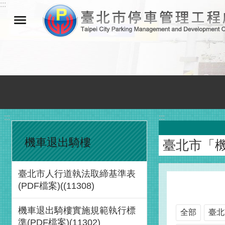
:::
跳到主要內容區塊
:::
:::
機車退出騎樓
臺北市「
臺北市人行道執法取締基準表
(PDF檔案)((11308)
機車退出騎樓實施規範執行標
全部
臺北
準(PDF檔案)(11302)