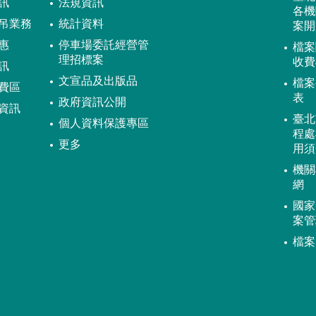
訊
法規資訊
各機
吊業務
統計資料
案開
惠
停車場委託經營管
檔案
理招標案
收費
訊
文宣品及出版品
檔案
費區
表
政府資訊公開
資訊
臺北
個人資料保護專區
程處
更多
用須
機關
網
國家
案管
檔案