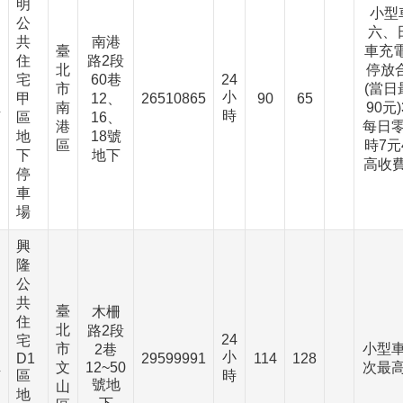
明
小型
公
六、
共
南港
臺
車充電
住
路2段
北
停放合
宅
60巷
24
市
(當日
小
、
甲
12、
26510865
90
65
南
90元
時
下
區
16、
港
每日零
地
18號
區
時7元
下
地下
高收費
停
車
場
興
隆
公
共
臺
木柵
住
北
路2段
24
宅
市
小型車
2巷
小
、
D1
29599991
114
128
文
12~50
次最高
區
時
下
號地
山
地