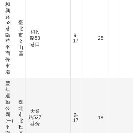
和
興
路
臺
53
巷
北
、
和興
臨
市
9-
路53
25
時
17
文
、
巷口
平
山
下
面
區
停
車
場
豐
年
運
動
臺
公
北
、
大業
園
市
9-
路527
18
17
(一)
北
、
巷旁
平
投
下