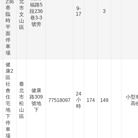
北
236
、
福路5
巷
市
9-
段236
3
臨
17
文
、
巷3-3
時
山
下
號旁
平
區
面
停
車
場
健
康2
區
社
臺
會
北
健康
24
住
市
路309
小型
小
、
77518097
174
149
宅
松
號地
高
時
下
地
山
下
下
區
停
車
場