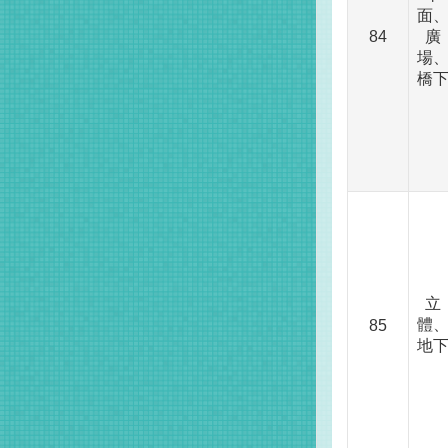
面
84
廣
場
橋
立
體
85
地