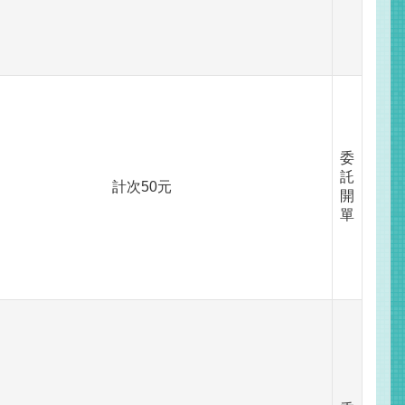
委
託
計次50元
開
單