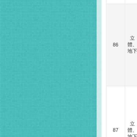
立
體
86
地
立
87
體
地