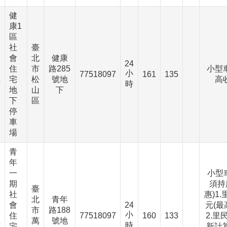
健
康1
區
社
臺
會
北
健康
24
住
市
路285
小型
小
、
77518097
161
135
宅
松
號地
高
時
下
地
山
下
下
區
停
車
場
青
年
一
小型
期
須持
臺
社
惠)1
北
青年
會
24
元(最
市
路188
小
、
住
77518097
160
133
2.
萬
號地
時
下
宅
新計算