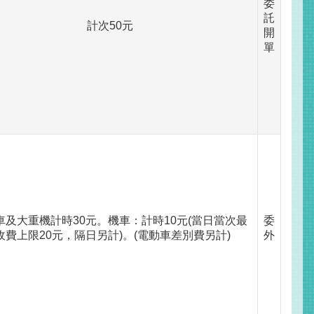
委
託
計次50元
開
單
車及大重機計時30元。機車：計時10元(當日當次最
委
收費上限20元，隔日另計)。(電動車差別費另計)
外