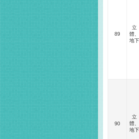
立
89
體
地
立
體
90
地