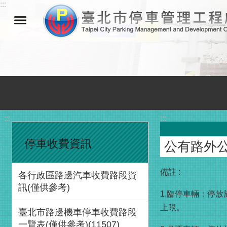
:::
跳到主要內容區塊
:::
:::
停車收費資訊
公有路外
備註 :
各行政區路邊汽車收費路段資
訊(僅供參考)
1.臨停車輛：停放
上限。
臺北市路邊機車停車收費路段
一覽表(僅供參考)(11507)