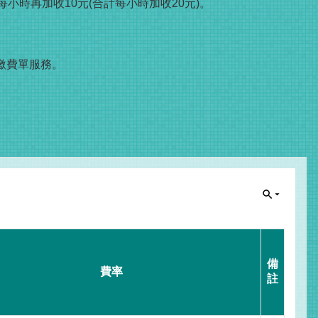
小時再加收10元(合計每小時加收20元)。
繳費單服務。
備
費率
註