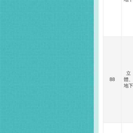
立
88
體
地