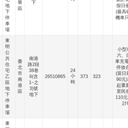
華
下
地
假日優
區
下
(最高
停
機車
車
場
東
明
小型
公
六、
共
南港
臺
車充電
住
路2段
北
停放合
宅
38巷
24
市
(當日
小
、
乙
6(含
26510865
373
323
南
90元
時
下
區
1~之
港
起重新
地
3)號
區
里民
下
地下
110
停
計
車
場
東