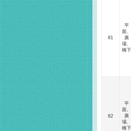
平
面
81
廣
場
橋
平
面
廣
82
場
橋