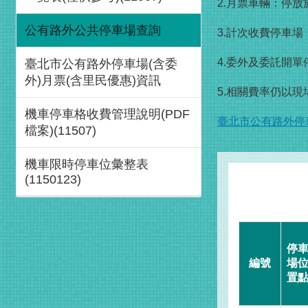
2.月票車輛：停放
公有路外公共停車場查詢
3.計次收費停車
4.委外及委託開
臺北市公有路外停車場(含委
外)月票(含里民優惠)資訊
5.相關費率仍以
機車停車格收費管理說明(PDF
臺北市公有路外停車
檔案)(11507)
機車限時停車位彙整表
(1150123)
停
編號
場
置