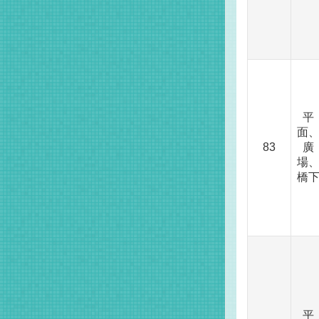
平
面
83
廣
場
橋
平