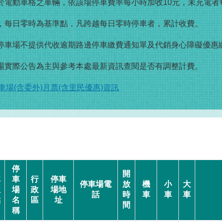
於電動車格之車輛，依該場停車費率每小時加收10元，未充電者每
場，每日零時為基準點，凡跨越每日零時停車者，累計收費。
單停車場不提供代收逾期路邊停車繳費通知單及代銷身心障礙優惠
現場實際公告為主與參考本處最新資訊查閱是否有調整計費。
場(含委外)月票(含里民優惠)資訊
停
開
車
車
行
停車
停車場電
放
機
小
大
位
場
政
場地
話
時
車
車
車
點
名
區
址
間
稱