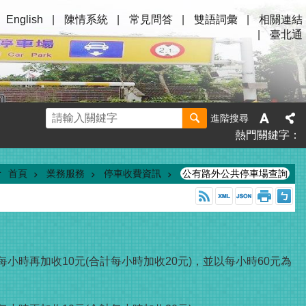
English
陳情系統
常見問答
雙語詞彙
相關連結
臺北通
進階搜尋
熱門關鍵字
首頁
業務服務
停車收費資訊
公有路外公共停車場查詢
小時再加收10元(合計每小時加收20元)，並以每小時60元為