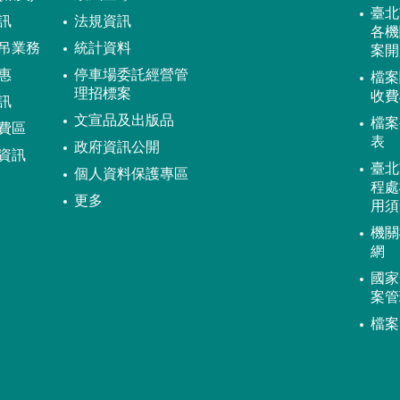
臺北
訊
法規資訊
各機
吊業務
統計資料
案開
惠
停車場委託經營管
檔案
理招標案
收費
訊
文宣品及出版品
檔案
費區
表
政府資訊公開
資訊
臺北
個人資料保護專區
程處
更多
用須
機關
網
國家
案管
檔案