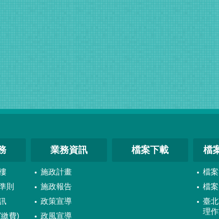
務
業務資訊
檔案下載
檔
樓
施政計畫
檔案
準則
施政報告
檔案
訊
政策宣導
臺北
理作
繳費)
政風宣導