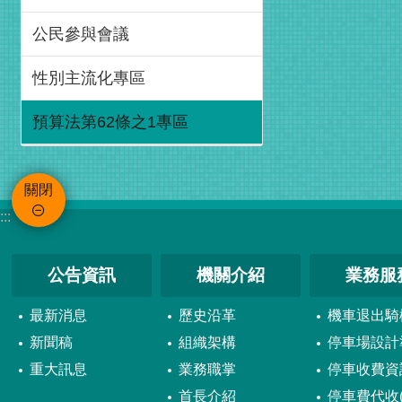
公民參與會議
性別主流化專區
預算法第62條之1專區
關閉
:::
公告資訊
機關介紹
業務服
最新消息
歷史沿革
機車退出騎
新聞稿
組織架構
停車場設計
重大訊息
業務職掌
停車收費資
首長介紹
停車費代收(