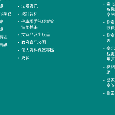
臺北
訊
法規資訊
各機
吊業務
統計資料
案開
惠
停車場委託經營管
檔案
理招標案
收費
訊
文宣品及出版品
檔案
費區
表
政府資訊公開
資訊
臺北
個人資料保護專區
程處
更多
用須
機關
網
國家
案管
檔案