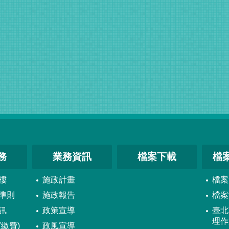
務
業務資訊
檔案下載
檔
樓
施政計畫
檔案
準則
施政報告
檔案
訊
政策宣導
臺北
理作
繳費)
政風宣導