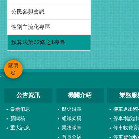
公民參與會議
性別主流化專區
預算法第62條之1專區
關閉
:::
公告資訊
機關介紹
業務服
最新消息
歷史沿革
機車退出騎
新聞稿
組織架構
停車場設計
重大訊息
業務職掌
停車收費資
首長介紹
停車費代收(