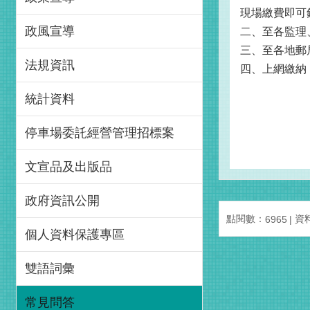
現場繳費即可
政風宣導
二、至各監理
三、至各地郵
法規資訊
四、上網繳納
統計資料
停車場委託經營管理招標案
文宣品及出版品
政府資訊公開
點閱數：
資料
6965
個人資料保護專區
雙語詞彙
常見問答