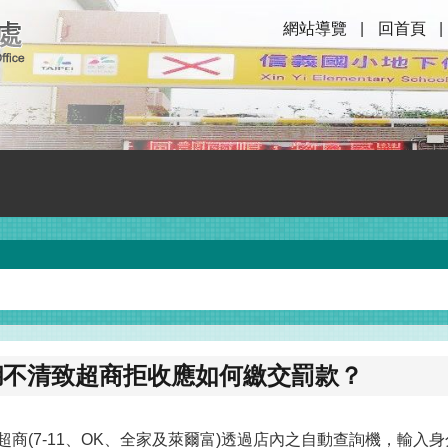
網站導覽
回首頁
糊不清致超商拒收應如何繳交罰款？
超商(7-11、OK、全家及萊爾富)透過店內之自動查詢機，輸