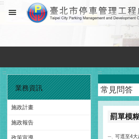
:::
跳到主要內容區塊
:::
:::
業務資訊
常見問答
施政計畫
罰單模
施政報告
可逕至4大
政策宣導
一、