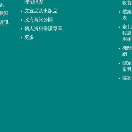
理招標案
收費
訊
文宣品及出版品
檔案
費區
表
政府資訊公開
資訊
臺北
個人資料保護專區
程處
更多
用須
機關
網
國家
案管
檔案