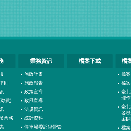
務
業務資訊
檔案下載
檔
樓
施政計畫
檔案
準則
施政報告
檔案
訊
政策宣導
臺北
理作
繳費)
政風宣導
臺北
訊
法規資訊
各機
吊業務
統計資料
案開
惠
停車場委託經營管
檔案