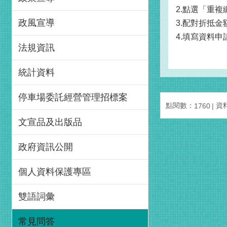
2.點選「重
政風宣導
3.配對折抵
4.填寫資料申
法規資訊
統計資料
停車場委託經營管理招標案
點閱數：
資料
1760
文宣品及出版品
政府資訊公開
個人資料保護專區
雙語詞彙
常見問答