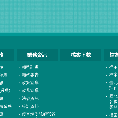
務
業務資訊
檔案下載
檔
樓
施政計畫
檔案
準則
施政報告
檔案
訊
政策宣導
臺北
理作
繳費)
政風宣導
臺北
訊
法規資訊
各機
吊業務
統計資料
案開
惠
停車場委託經營管
檔案