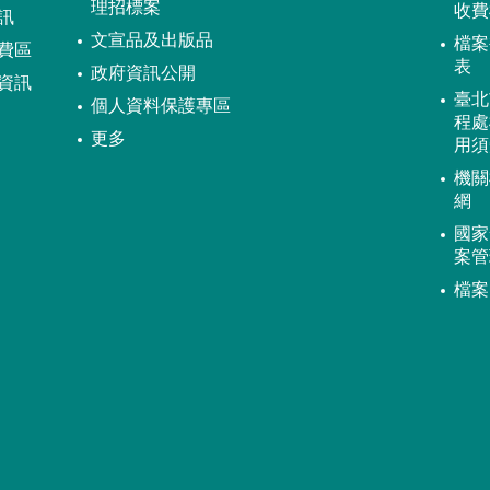
理招標案
收費
訊
文宣品及出版品
檔案
費區
表
政府資訊公開
資訊
臺北
個人資料保護專區
程處
更多
用須
機關
網
國家
案管
檔案