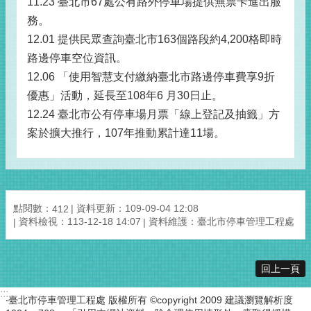
11.23
臺北市67處公有路外停車場提供無票卡進出服
務。
12.01
提供民眾查詢臺北市163個路段約4,200格即時
路邊停車空位資訊。
12.06
「使用智慧支付繳納臺北市路邊停車費享9折
優惠」活動，延長至108年6 月30日止。
12.24
臺北市公有停車場月票「線上登記及抽籤」方
案於擴大推行，107年推動累計達11場。
點閱數：
資料更新：109-09-04 12:08
412
資料檢視：113-12-18 14:07
資料維護：臺北市停車管理工程處
回上一頁
:::
‧臺北市停車管理工程處 版權所有 ©copyright 2009 建議瀏覽解析度