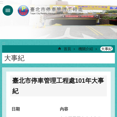
:::
跳到主要內容區塊
:::
首頁
機關介紹
大事紀
大事紀
臺北市停車管理工程處101年大事
紀
日期
內容