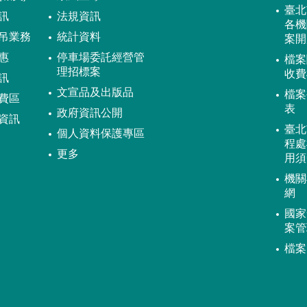
臺北
訊
法規資訊
各機
吊業務
統計資料
案開
惠
停車場委託經營管
檔案
理招標案
收費
訊
文宣品及出版品
檔案
費區
表
政府資訊公開
資訊
臺北
個人資料保護專區
程處
更多
用須
機關
網
國家
案管
檔案