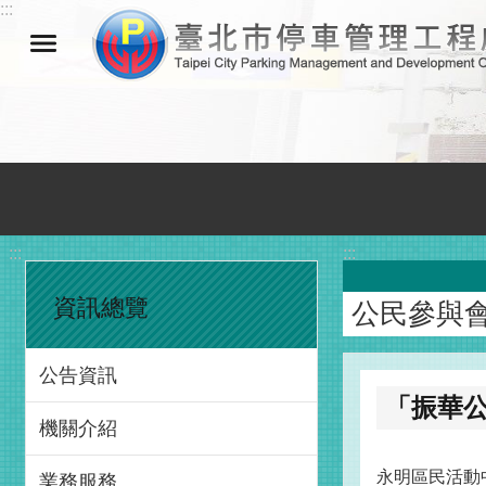
:::
跳到主要內容區塊
:::
:::
資訊總覽
公民參與
公告資訊
「振華
機關介紹
永明區民活動
業務服務