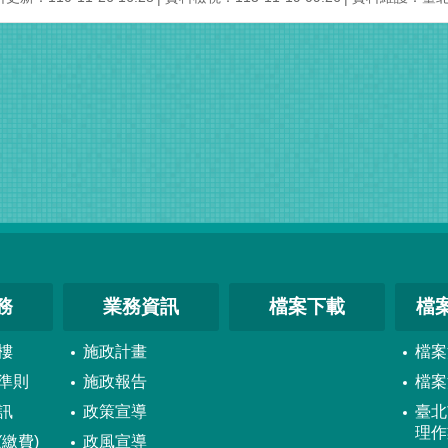
務
業務資訊
檔案下載
檔
樓
施政計畫
檔案
準則
施政報告
檔案
訊
政策宣導
臺北
理作
繳費)
政風宣導