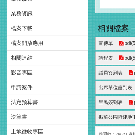
業務資訊
相關檔案
檔案下載
檔案開放應用
宣傳單
pdf(
相關連結
議程表
pdf(
影音專區
議員簽到表
申請案件
出席單位簽到表
法定預算書
里民簽到表
決算書
振華公園附建地
土地徵收專區
點閱數：
資料
2602