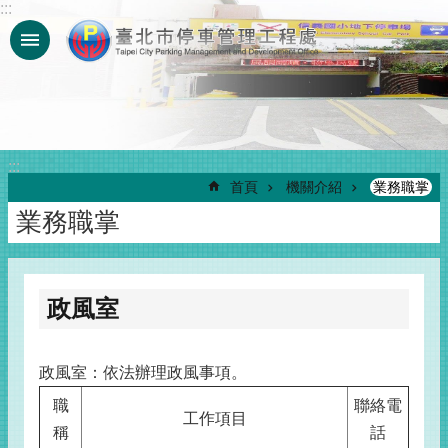
:::
跳到主要內容區塊
:::
首頁
機關介紹
業務職掌
業務職掌
政風室
政風室：依法辦理政風事項。
職
聯絡電
工作項目
稱
話