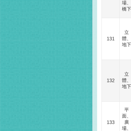
場
橋
立
體
131
地
立
體
132
地
平
面
廣
133
場