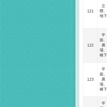
立
體
121
地
平
面
廣
122
場
橋
平
面
廣
123
場
橋
平