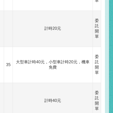
單
委
託
計時20元
開
單
委
大型車計時40元，小型車計時20元，機車
託
35
免費
開
單
委
託
計時40元
開
單