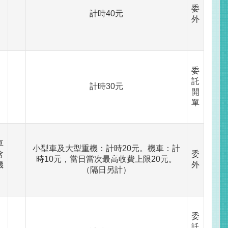
委
計時40元
外
委
託
計時30元
開
單
車
小型車及大型重機：計時20元。機車：計
含
委
時10元，當日當次最高收費上限20元。
機
外
（隔日另計）
委
託