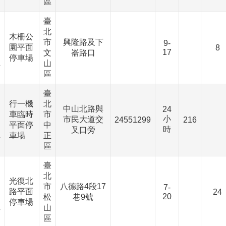
區
臺
北
、
木柵公
市
興隆路及下
9-
園平面
8
17
文
崙路口
、
停車場
山
下
區
臺
行一機
北
、
中山北路與
24
車臨時
市
小
市民大道交
24551299
216
平面停
中
時
、
叉口旁
車場
正
下
區
臺
北
、
光復北
市
八德路4段17
7-
路平面
24
20
松
巷9號
、
停車場
山
下
區