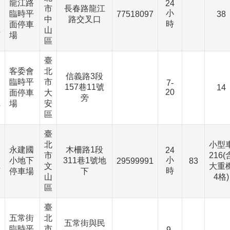
、
龍江路
24
市
長春路龍江
小
臨時平
77518097
38
中
路交叉口
時
、
面停車
山
下
場
區
臺
客委會
北
、
信義路3段
臨時平
市
7-
157巷11號
14
20
面停車
大
、
旁
場
安
下
區
臺
北
小型
永建國
木柵路1段
24
市
216(
小
、
小地下
311巷1號地
29599991
83
文
大重
時
下
停車場
下
山
4格)
區
臺
五常街
北
、
五常街與民
臨時平
市
9-