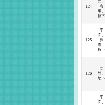
面
廣
124
場
橋
平
面
廣
125
場
橋
立
體
126
地
平
面