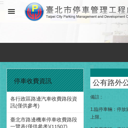
:::
跳到主要內容區塊
:::
:::
停車收費資訊
公有路外
備註 :
各行政區路邊汽車收費路段資
訊(僅供參考)
1.臨停車輛：停放
上限。
臺北市路邊機車停車收費路段
一覽表(僅供參考)(11507)