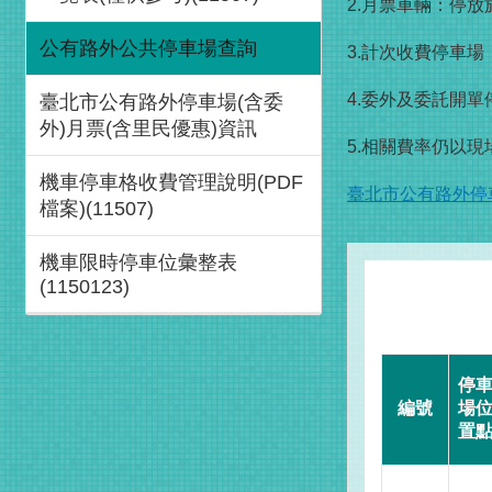
2.月票車輛：停放
公有路外公共停車場查詢
3.計次收費停車
4.委外及委託開
臺北市公有路外停車場(含委
外)月票(含里民優惠)資訊
5.相關費率仍以
機車停車格收費管理說明(PDF
臺北市公有路外停車
檔案)(11507)
機車限時停車位彙整表
(1150123)
停
編號
場
置