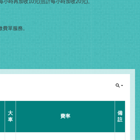
小時再加收10元(合計每小時加收20元)。
繳費單服務。
大
備
費率
車
註