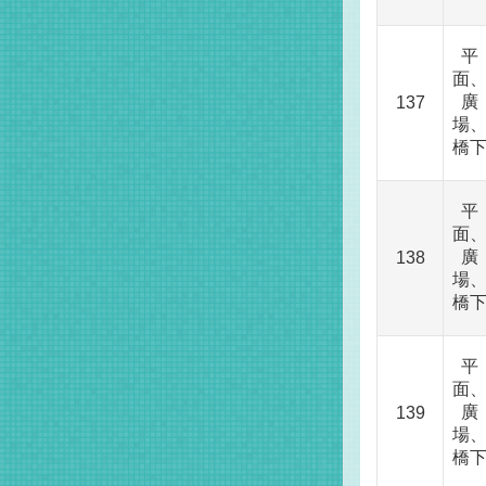
平
面
廣
137
場
橋
平
面
廣
138
場
橋
平
面
廣
139
場
橋