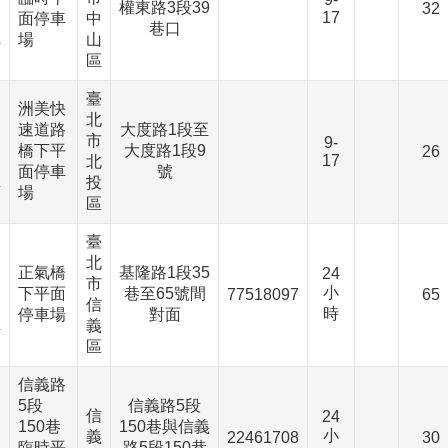
權東路3段39
32
17
面停車
中
、
巷口
場
山
下
區
臺
洲美快
北
、
速道路
大度路1段至
市
9-
橋下平
大度路1段9
26
17
北
、
面停車
號
投
下
場
區
臺
北
、
正氣橋
基隆路1段35
24
市
小
下平面
巷至65號間
77518097
65
信
時
、
停車場
對面
義
下
區
信義路
5段
信義路5段
、
信
24
150巷
150巷與信義
小
義
22461708
30
臨時平
路5段150巷