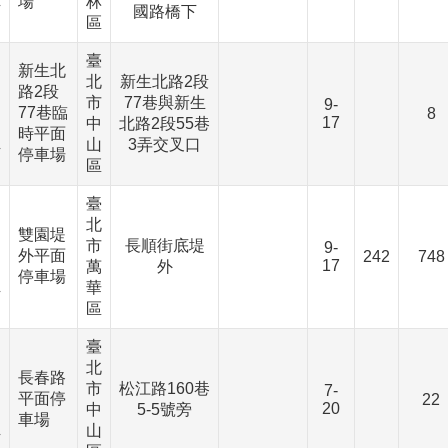
場
林
下
國路橋下
區
臺
新生北
北
新生北路2段
、
路2段
市
77巷與新生
9-
77巷臨
8
17
中
北路2段55巷
、
時平面
山
3弄交叉口
下
停車場
區
臺
北
、
雙園堤
市
長順街底堤
9-
外平面
242
748
17
萬
外
、
停車場
華
下
區
臺
北
、
長春路
市
松江路160巷
7-
平面停
22
20
中
5-5號旁
、
車場
山
下