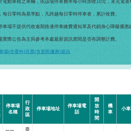
於電動車格之車輛，依該場停車費率每小時加收10元，未充電者每
場，每日零時為基準點，凡跨越每日零時停車者，累計收費。
單停車場不提供代收逾期路邊停車繳費通知單及代銷身心障礙優惠
現場實際公告為主與參考本處最新資訊查閱是否有調整計費。
場(含委外)月票(含里民優惠)資訊
開
車
行
停車場
停車場電
放
機
位
政
停車場地址
小車
名稱
話
時
車
點
區
間
臺