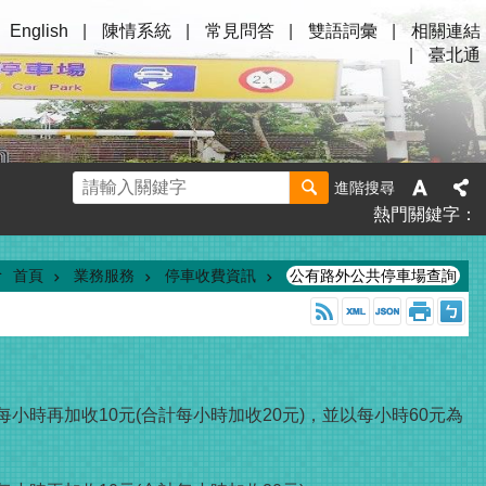
English
陳情系統
常見問答
雙語詞彙
相關連結
臺北通
進階搜尋
熱門關鍵字
首頁
業務服務
停車收費資訊
公有路外公共停車場查詢
小時再加收10元(合計每小時加收20元)，並以每小時60元為