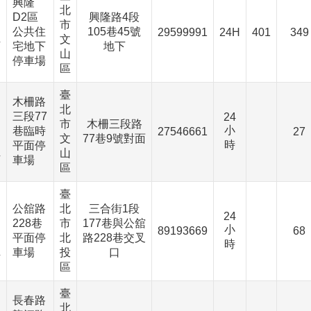
興隆
北
D2區
興隆路4段
市
、
公共住
105巷45號
29599991
24H
401
349
文
下
宅地下
地下
山
停車場
區
臺
木柵路
北
、
三段77
24
市
木柵三段路
小
巷臨時
27546661
27
文
77巷9號對面
時
、
平面停
山
下
車場
區
臺
公舘路
北
三合街1段
、
24
228巷
市
177巷與公舘
小
89193669
68
平面停
北
路228巷交叉
時
、
車場
投
口
下
區
臺
長春路
北