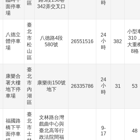
時
、
區
面停車
342弄交叉口
下
場
臺
北
小型
八德立
24
市
八德路4段
310
小
、
體停車
26551516
382
松
580號
大重
時
下
場
山
8格
區
臺
康樂合
北
24
署大樓
市
康樂街150號
小
、
26335786
31
53
地下停
內
地下
時
下
車場
湖
區
臺
文林路台灣
福國路
北
、
戲曲中心與
橋下平
市
9-
臺北高等行
48
17
面停車
士
、
政法院間福