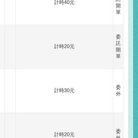
計時40元
開
單
委
託
計時20元
開
單
委
計時30元
外
委
計時20元
外