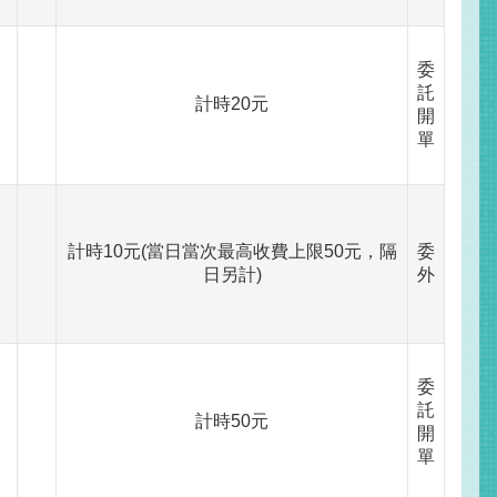
委
託
計時20元
開
單
計時10元(當日當次最高收費上限50元，隔
委
日另計)
外
委
託
計時50元
開
單