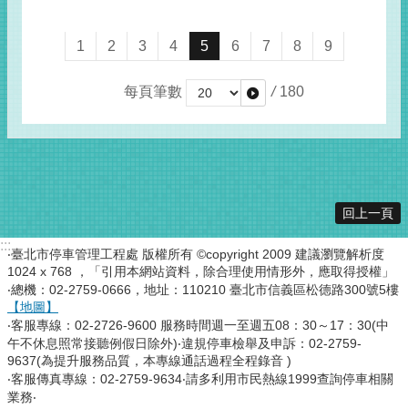
1
2
3
4
5
6
7
8
9
每頁筆數
/
180
回上一頁
:::
‧臺北市停車管理工程處 版權所有 ©copyright 2009 建議瀏覽解析度
1024 x 768 ，「引用本網站資料，除合理使用情形外，應取得授權」
‧總機：02-2759-0666，地址：110210 臺北市信義區松德路300號5樓
【地圖】
‧客服專線：02-2726-9600 服務時間週一至週五08：30～17：30(中
午不休息照常接聽例假日除外)‧違規停車檢舉及申訴：02-2759-
9637(為提升服務品質，本專線通話過程全程錄音 )
‧客服傳真專線：02-2759-9634‧請多利用市民熱線1999查詢停車相關
業務‧