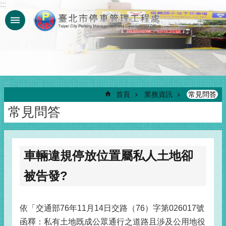
:::
跳到主要內容區塊
:::
首頁
業務資訊
常見問答
常見問答
車輛違規停放位置屬私人土地卻
被告發?
依「交通部76年11月14日交路（76）字第026017號
函釋：私有土地既成公眾通行之道路且渉及公用地役